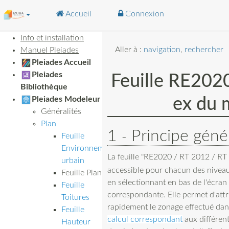
Accueil
Connexion
Info et installation
Aller à :
navigation
,
rechercher
Manuel Pleiades
Pleiades Accueil
Pleiades
Feuille RE202
Bibliothèque
ex du 
Pleiades Modeleur
Généralités
Plan
1
Principe géné
Feuille
Environnement
La feuille "RE2020 / RT 2012 / RT
urbain
accessible pour chacun des nivea
Feuille Plan
en sélectionnant en bas de l'écran l
Feuille
correspondante. Elle permet d'attr
Toitures
rapidement le zonage effectué da
Feuille
calcul correspondant
aux différen
Hauteur