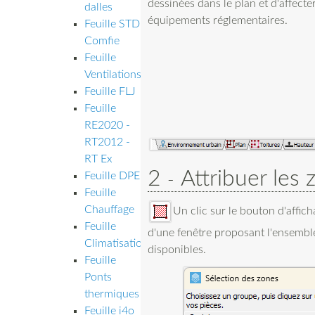
dessinées dans le plan et d'affecter
dalles
équipements réglementaires.
Feuille STD
Comfie
Feuille
Ventilations
Feuille FLJ
Feuille
RE2020 -
RT2012 -
RT Ex
2
Attribuer les
Feuille DPE
Feuille
Chauffage
Un clic sur le bouton d'affi
Feuille
d'une fenêtre proposant l'ensemb
Climatisation
disponibles.
Feuille
Ponts
thermiques
Feuille i4o