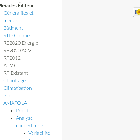
Pleiades Éditeur
Généralités et
menus
Bâtiment
STD Comfie
RE2020 Energie
RE2020 ACV
RT2012
ACV C-
RT Existant
Chauffage
Climatisation
i4o
AMAPOLA
Projet
Analyse
d'incertitude
Variabilité