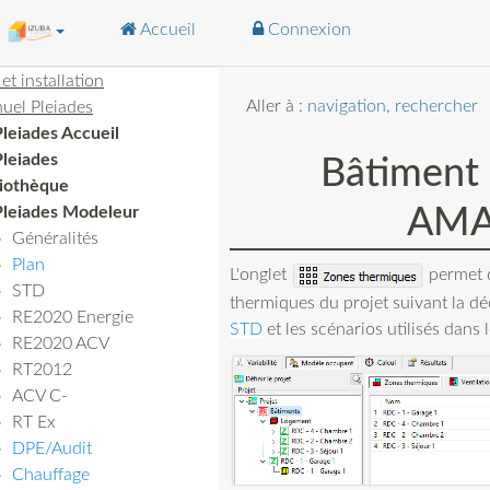
Accueil
Connexion
 et installation
Aller à :
navigation
,
rechercher
uel Pleiades
Pleiades Accueil
Pleiades
Bâtiment 
liothèque
AMA
Pleiades Modeleur
Généralités
Plan
L'onglet
permet d
STD
thermiques du projet suivant la dé
RE2020 Energie
STD
et les scénarios utilisés dans 
RE2020 ACV
RT2012
ACV C-
RT Ex
DPE/Audit
Chauffage