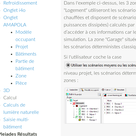
Refroidissement
Dans l'exemple ci-dessus, les 3 zo
Onglet i4o
"Logement" utiliseront les scénari
Onglet
chauffées et disposent de scénari
AMAPOLA
puissances dissipées) calculés par 
Modèle
d’accéder à ces informations car l
occupant
simulation. La zone "Garage" situé
Projet
les scénarios déterministes classiq
Bâtiments
Si l'utilisateur coche la case
Partie de
bâtiment
niveau projet, les scénarios déterm
Zone
zones :
Pièce
3D
Calcul
Calculs de
lumière naturelle
Saisie multi-
bâtiment
Pleiades Résultats