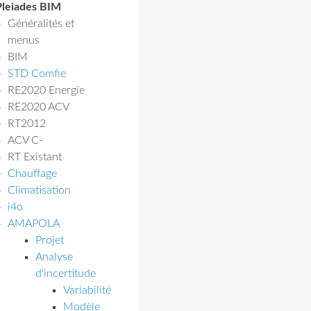
Pleiades BIM
Généralités et
menus
BIM
STD Comfie
RE2020 Energie
RE2020 ACV
RT2012
ACV C-
RT Existant
Chauffage
Climatisation
i4o
AMAPOLA
Projet
Analyse
d'incertitude
Variabilité
Modèle