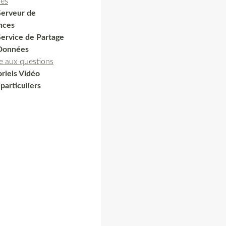
res
Serveur de
nces
Service de Partage
Données
e aux questions
riels Vidéo
particuliers